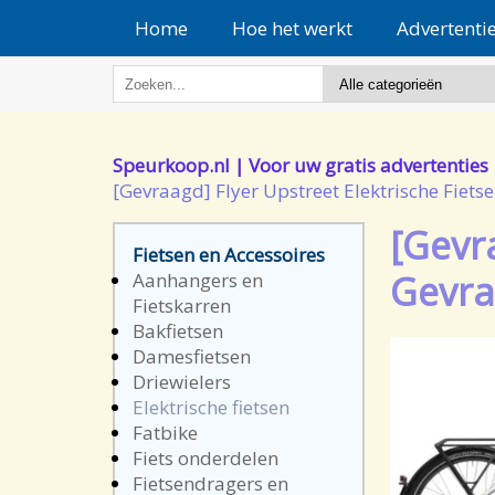
Home
Hoe het werkt
Advertenti
Speurkoop.nl | Voor uw gratis advertenties
[Gevraagd] Flyer Upstreet Elektrische Fiet
[Gevr
Fietsen en Accessoires
Gevra
Aanhangers en
Fietskarren
Bakfietsen
Damesfietsen
Driewielers
Elektrische fietsen
Fatbike
Fiets onderdelen
Fietsendragers en