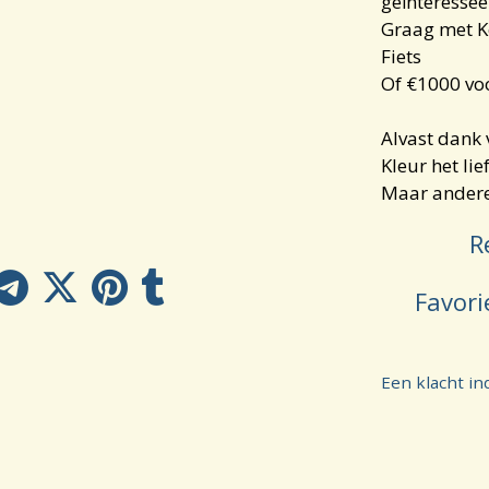
geïnteresse
Graag met K
Fiets
Of €1000 voo
Alvast dank
Kleur het li
Maar andere
R
Favori
Een klacht in